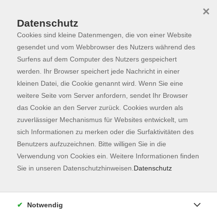
×
Datenschutz
Cookies sind kleine Datenmengen, die von einer Website
Skip to main content
You are here:
Programm
gesendet und vom Webbrowser des Nutzers während des
Surfens auf dem Computer des Nutzers gespeichert
werden. Ihr Browser speichert jede Nachricht in einer
kleinen Datei, die Cookie genannt wird. Wenn Sie eine
Der Kurs konnte nicht gefunden werden.
weitere Seite vom Server anfordern, sendet Ihr Browser
das Cookie an den Server zurück. Cookies wurden als
zuverlässiger Mechanismus für Websites entwickelt, um
Kontaktformular
sich Informationen zu merken oder die Surfaktivitäten des
Impressum
Benutzers aufzuzeichnen. Bitte willigen Sie in die
AGB
Verwendung von Cookies ein. Weitere Informationen finden
Sie in unseren Datenschutzhinweisen.
Datenschutz
Datenschutzerklärung
Sitemap
Widerruf
Notwendig