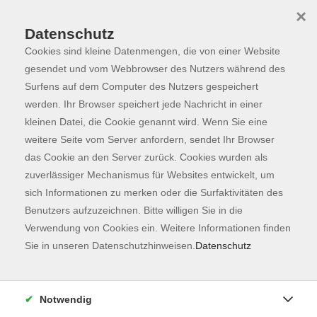
×
Datenschutz
Cookies sind kleine Datenmengen, die von einer Website
Skip to main content
You are here:
Programm
gesendet und vom Webbrowser des Nutzers während des
Surfens auf dem Computer des Nutzers gespeichert
werden. Ihr Browser speichert jede Nachricht in einer
kleinen Datei, die Cookie genannt wird. Wenn Sie eine
Der Kurs konnte nicht gefunden werden.
weitere Seite vom Server anfordern, sendet Ihr Browser
das Cookie an den Server zurück. Cookies wurden als
zuverlässiger Mechanismus für Websites entwickelt, um
Kontaktformular
sich Informationen zu merken oder die Surfaktivitäten des
Impressum
Benutzers aufzuzeichnen. Bitte willigen Sie in die
AGB
Verwendung von Cookies ein. Weitere Informationen finden
Sie in unseren Datenschutzhinweisen.
Datenschutz
Datenschutzerklärung
Sitemap
Widerruf
Notwendig