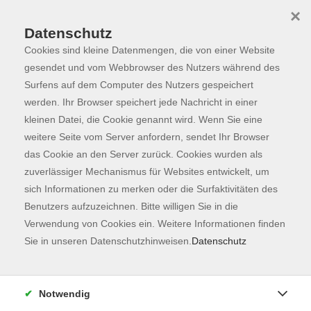
×
Datenschutz
Cookies sind kleine Datenmengen, die von einer Website
Skip to main content
You are here:
Programm
gesendet und vom Webbrowser des Nutzers während des
Surfens auf dem Computer des Nutzers gespeichert
werden. Ihr Browser speichert jede Nachricht in einer
kleinen Datei, die Cookie genannt wird. Wenn Sie eine
Der Kurs konnte nicht gefunden werden.
weitere Seite vom Server anfordern, sendet Ihr Browser
das Cookie an den Server zurück. Cookies wurden als
zuverlässiger Mechanismus für Websites entwickelt, um
Kontaktformular
sich Informationen zu merken oder die Surfaktivitäten des
Impressum
Benutzers aufzuzeichnen. Bitte willigen Sie in die
AGB
Verwendung von Cookies ein. Weitere Informationen finden
Sie in unseren Datenschutzhinweisen.
Datenschutz
Datenschutzerklärung
Sitemap
Widerruf
Notwendig