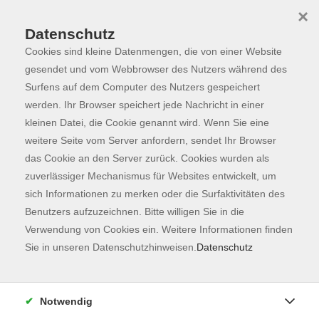
×
Datenschutz
Cookies sind kleine Datenmengen, die von einer Website
Skip to main content
You are here:
Programm
gesendet und vom Webbrowser des Nutzers während des
Surfens auf dem Computer des Nutzers gespeichert
werden. Ihr Browser speichert jede Nachricht in einer
kleinen Datei, die Cookie genannt wird. Wenn Sie eine
Der Kurs konnte nicht gefunden werden.
weitere Seite vom Server anfordern, sendet Ihr Browser
das Cookie an den Server zurück. Cookies wurden als
zuverlässiger Mechanismus für Websites entwickelt, um
Kontaktformular
sich Informationen zu merken oder die Surfaktivitäten des
Impressum
Benutzers aufzuzeichnen. Bitte willigen Sie in die
AGB
Verwendung von Cookies ein. Weitere Informationen finden
Sie in unseren Datenschutzhinweisen.
Datenschutz
Datenschutzerklärung
Sitemap
Widerruf
Notwendig