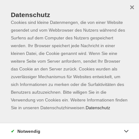
×
Datenschutz
Cookies sind kleine Datenmengen, die von einer Website
Skip to main content
You are here:
Programm
gesendet und vom Webbrowser des Nutzers während des
Surfens auf dem Computer des Nutzers gespeichert
werden. Ihr Browser speichert jede Nachricht in einer
kleinen Datei, die Cookie genannt wird. Wenn Sie eine
weitere Seite vom Server anfordern, sendet Ihr Browser
das Cookie an den Server zurück. Cookies wurden als
zuverlässiger Mechanismus für Websites entwickelt, um
sich Informationen zu merken oder die Surfaktivitäten des
Benutzers aufzuzeichnen. Bitte willigen Sie in die
Sie sind hier:
Verwendung von Cookies ein. Weitere Informationen finden
Gesellschaft
Outdoor Aktivitäten
Sie in unseren Datenschutzhinweisen.
Datenschutz
HAPPY WALK – Outdoor Workout
Notwendig
HAPPY WALK ist ein sanftes Outdoor –