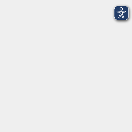
Treffpunkt: Plantage Freising am 1.
Parkplatz
5
Dienstag, 01. September 2026
18:30 – 19:30 Uhr
Treffpunkt: Plantage Freising am 1.
Parkplatz
Alle Termine anzeigen