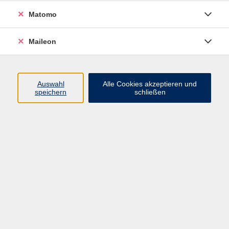
Ganzkörpertraining. Ein Kurs, der Körper und Seele in
Matomo
Einklang bringt.
Frische Waldluft atmen, die Natur wahrnehmen und
Maileon
spüren. Ankommen bei Dir. Den Alltag loslassen.
Entschleunigen. Körperzeit.
Auswahl
Alle Cookies akzeptieren und
Beim Happy Walk gehen wir achtsam, bleiben stehen
speichern
schließen
für unser Körper-Workout. Elemente aus Pilates,
Faszien- und Rückentraining fördern Deine
Körperwahrnehmung. Deine Beweglichkeit, Kraft und
Balance werden durch die fließenden Bewegungen
geschult.
Auf dem Rückweg lenken wir unseren Fokus auf das
bewusste tiefe und fließende Atmen und eine
entspannte Körperhaltung. Nach den
Dehnungsübungen wirst Du die Stunde auf jeden Fall
entspannt, ausgeglichen und glücklich verlassen.