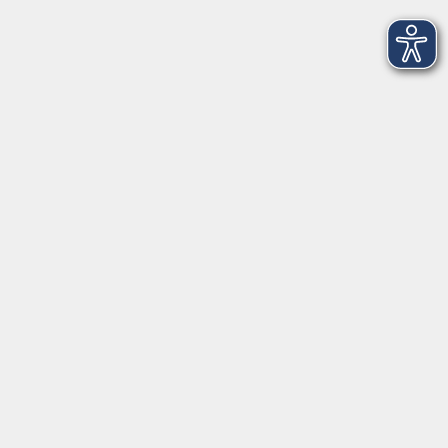
Treffpunkt: Plantage Freising am 1.
Parkplatz
5
Dienstag, 01. September 2026
18:30 – 19:30 Uhr
Treffpunkt: Plantage Freising am 1.
Parkplatz
Alle Termine anzeigen