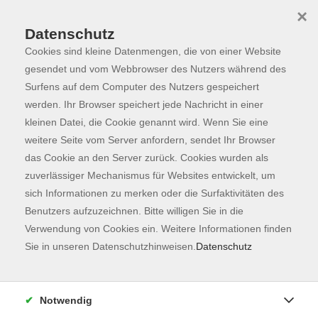
×
Datenschutz
Cookies sind kleine Datenmengen, die von einer Website
Skip to main content
You are here:
Programm
gesendet und vom Webbrowser des Nutzers während des
Surfens auf dem Computer des Nutzers gespeichert
werden. Ihr Browser speichert jede Nachricht in einer
kleinen Datei, die Cookie genannt wird. Wenn Sie eine
Der Kurs konnte nicht gefunden werden.
weitere Seite vom Server anfordern, sendet Ihr Browser
das Cookie an den Server zurück. Cookies wurden als
zuverlässiger Mechanismus für Websites entwickelt, um
Kontaktformular
sich Informationen zu merken oder die Surfaktivitäten des
Impressum
Benutzers aufzuzeichnen. Bitte willigen Sie in die
AGB
Verwendung von Cookies ein. Weitere Informationen finden
Sie in unseren Datenschutzhinweisen.
Datenschutz
Datenschutzerklärung
Sitemap
Widerruf
Notwendig