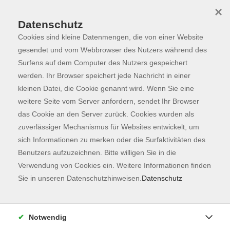
×
Datenschutz
Cookies sind kleine Datenmengen, die von einer Website
Skip to main content
You are here:
Programm
gesendet und vom Webbrowser des Nutzers während des
Surfens auf dem Computer des Nutzers gespeichert
werden. Ihr Browser speichert jede Nachricht in einer
kleinen Datei, die Cookie genannt wird. Wenn Sie eine
Der Kurs konnte nicht gefunden werden.
weitere Seite vom Server anfordern, sendet Ihr Browser
das Cookie an den Server zurück. Cookies wurden als
zuverlässiger Mechanismus für Websites entwickelt, um
Kontaktformular
sich Informationen zu merken oder die Surfaktivitäten des
Impressum
Benutzers aufzuzeichnen. Bitte willigen Sie in die
AGB
Verwendung von Cookies ein. Weitere Informationen finden
Sie in unseren Datenschutzhinweisen.
Datenschutz
Datenschutzerklärung
Sitemap
Widerruf
Notwendig