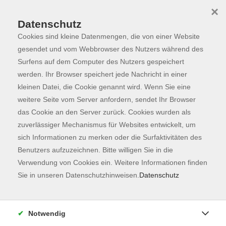
×
Datenschutz
Cookies sind kleine Datenmengen, die von einer Website
Skip to main content
You are here:
Programm
gesendet und vom Webbrowser des Nutzers während des
Surfens auf dem Computer des Nutzers gespeichert
werden. Ihr Browser speichert jede Nachricht in einer
kleinen Datei, die Cookie genannt wird. Wenn Sie eine
weitere Seite vom Server anfordern, sendet Ihr Browser
das Cookie an den Server zurück. Cookies wurden als
zuverlässiger Mechanismus für Websites entwickelt, um
sich Informationen zu merken oder die Surfaktivitäten des
Benutzers aufzuzeichnen. Bitte willigen Sie in die
Sie sind hier:
Verwendung von Cookies ein. Weitere Informationen finden
Gesellschaft
Outdoor Aktivitäten
Sie in unseren Datenschutzhinweisen.
Datenschutz
Erlebniswandern für alle Sinne 60+ - Fit und
aktiv - für unser Wohlbefinden
Notwendig
Natur-Gesundheit-Kultur - Gemeinsam aktiv
sein – weil´s gut tut!