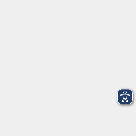
1 Termin
Lehrkraft:
Christine Lutz
vhs…
vhs Freising
Kammergasse 12
85354 Freising
Raum