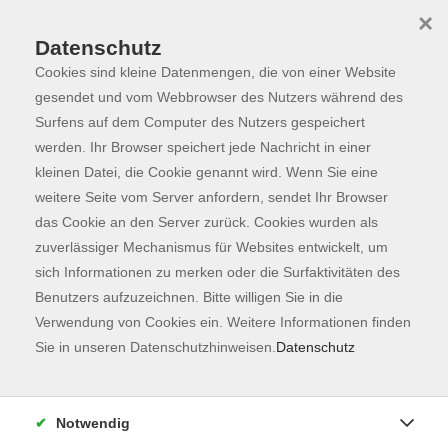
×
Datenschutz
Cookies sind kleine Datenmengen, die von einer Website
Skip to main content
You are here:
Programm
gesendet und vom Webbrowser des Nutzers während des
Surfens auf dem Computer des Nutzers gespeichert
werden. Ihr Browser speichert jede Nachricht in einer
kleinen Datei, die Cookie genannt wird. Wenn Sie eine
Der Kurs konnte nicht gefunden werden.
weitere Seite vom Server anfordern, sendet Ihr Browser
das Cookie an den Server zurück. Cookies wurden als
zuverlässiger Mechanismus für Websites entwickelt, um
Kontaktformular
sich Informationen zu merken oder die Surfaktivitäten des
Impressum
Benutzers aufzuzeichnen. Bitte willigen Sie in die
AGB
Verwendung von Cookies ein. Weitere Informationen finden
Sie in unseren Datenschutzhinweisen.
Datenschutz
Datenschutzerklärung
Sitemap
Widerruf
Notwendig