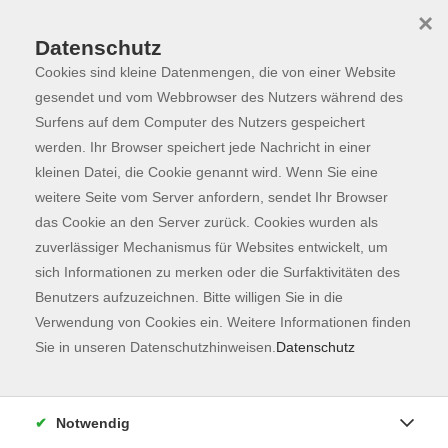
×
Datenschutz
Cookies sind kleine Datenmengen, die von einer Website
Skip to main content
You are here:
Programm
gesendet und vom Webbrowser des Nutzers während des
Surfens auf dem Computer des Nutzers gespeichert
werden. Ihr Browser speichert jede Nachricht in einer
kleinen Datei, die Cookie genannt wird. Wenn Sie eine
Der Kurs konnte nicht gefunden werden.
weitere Seite vom Server anfordern, sendet Ihr Browser
das Cookie an den Server zurück. Cookies wurden als
zuverlässiger Mechanismus für Websites entwickelt, um
Kontaktformular
sich Informationen zu merken oder die Surfaktivitäten des
Impressum
Benutzers aufzuzeichnen. Bitte willigen Sie in die
AGB
Verwendung von Cookies ein. Weitere Informationen finden
Sie in unseren Datenschutzhinweisen.
Datenschutz
Datenschutzerklärung
Sitemap
Widerruf
Notwendig