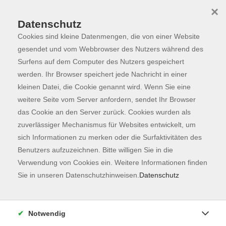
×
Datenschutz
Cookies sind kleine Datenmengen, die von einer Website
Skip to main content
You are here:
Programm
gesendet und vom Webbrowser des Nutzers während des
Surfens auf dem Computer des Nutzers gespeichert
werden. Ihr Browser speichert jede Nachricht in einer
kleinen Datei, die Cookie genannt wird. Wenn Sie eine
Der Kurs konnte nicht gefunden werden.
weitere Seite vom Server anfordern, sendet Ihr Browser
das Cookie an den Server zurück. Cookies wurden als
zuverlässiger Mechanismus für Websites entwickelt, um
Kontaktformular
sich Informationen zu merken oder die Surfaktivitäten des
Impressum
Benutzers aufzuzeichnen. Bitte willigen Sie in die
AGB
Verwendung von Cookies ein. Weitere Informationen finden
Sie in unseren Datenschutzhinweisen.
Datenschutz
Datenschutzerklärung
Sitemap
Widerruf
Notwendig