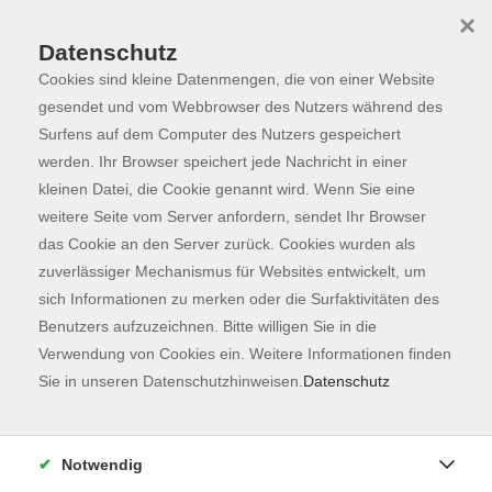
×
Datenschutz
Cookies sind kleine Datenmengen, die von einer Website
Skip to main content
You are here:
Programm
gesendet und vom Webbrowser des Nutzers während des
Surfens auf dem Computer des Nutzers gespeichert
werden. Ihr Browser speichert jede Nachricht in einer
kleinen Datei, die Cookie genannt wird. Wenn Sie eine
Der Kurs konnte nicht gefunden werden.
weitere Seite vom Server anfordern, sendet Ihr Browser
das Cookie an den Server zurück. Cookies wurden als
zuverlässiger Mechanismus für Websites entwickelt, um
Kontaktformular
sich Informationen zu merken oder die Surfaktivitäten des
Impressum
Benutzers aufzuzeichnen. Bitte willigen Sie in die
AGB
Verwendung von Cookies ein. Weitere Informationen finden
Sie in unseren Datenschutzhinweisen.
Datenschutz
Datenschutzerklärung
Sitemap
Widerruf
Notwendig