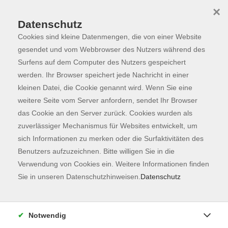
×
Datenschutz
Cookies sind kleine Datenmengen, die von einer Website
Skip to main content
You are here:
Programm
gesendet und vom Webbrowser des Nutzers während des
Surfens auf dem Computer des Nutzers gespeichert
werden. Ihr Browser speichert jede Nachricht in einer
kleinen Datei, die Cookie genannt wird. Wenn Sie eine
Der Kurs konnte nicht gefunden werden.
weitere Seite vom Server anfordern, sendet Ihr Browser
das Cookie an den Server zurück. Cookies wurden als
zuverlässiger Mechanismus für Websites entwickelt, um
Kontaktformular
sich Informationen zu merken oder die Surfaktivitäten des
Impressum
Benutzers aufzuzeichnen. Bitte willigen Sie in die
AGB
Verwendung von Cookies ein. Weitere Informationen finden
Sie in unseren Datenschutzhinweisen.
Datenschutz
Datenschutzerklärung
Sitemap
Widerruf
Notwendig