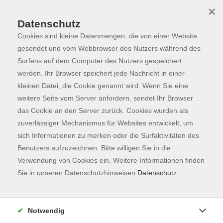
×
Datenschutz
Cookies sind kleine Datenmengen, die von einer Website
Skip to main content
You are here:
Programm
gesendet und vom Webbrowser des Nutzers während des
Surfens auf dem Computer des Nutzers gespeichert
werden. Ihr Browser speichert jede Nachricht in einer
kleinen Datei, die Cookie genannt wird. Wenn Sie eine
Der Kurs konnte nicht gefunden werden.
weitere Seite vom Server anfordern, sendet Ihr Browser
das Cookie an den Server zurück. Cookies wurden als
zuverlässiger Mechanismus für Websites entwickelt, um
Kontaktformular
sich Informationen zu merken oder die Surfaktivitäten des
Impressum
Benutzers aufzuzeichnen. Bitte willigen Sie in die
AGB
Verwendung von Cookies ein. Weitere Informationen finden
Sie in unseren Datenschutzhinweisen.
Datenschutz
Datenschutzerklärung
Sitemap
Widerruf
Notwendig