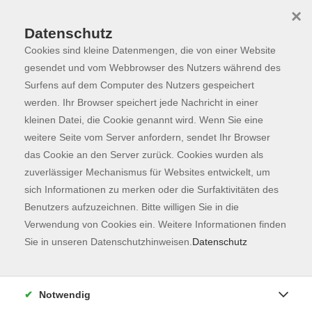
×
Datenschutz
Cookies sind kleine Datenmengen, die von einer Website
Skip to main content
You are here:
Programm
gesendet und vom Webbrowser des Nutzers während des
Surfens auf dem Computer des Nutzers gespeichert
werden. Ihr Browser speichert jede Nachricht in einer
kleinen Datei, die Cookie genannt wird. Wenn Sie eine
Der Kurs konnte nicht gefunden werden.
weitere Seite vom Server anfordern, sendet Ihr Browser
das Cookie an den Server zurück. Cookies wurden als
zuverlässiger Mechanismus für Websites entwickelt, um
Kontaktformular
sich Informationen zu merken oder die Surfaktivitäten des
Impressum
Benutzers aufzuzeichnen. Bitte willigen Sie in die
AGB
Verwendung von Cookies ein. Weitere Informationen finden
Sie in unseren Datenschutzhinweisen.
Datenschutz
Datenschutzerklärung
Sitemap
Widerruf
Notwendig