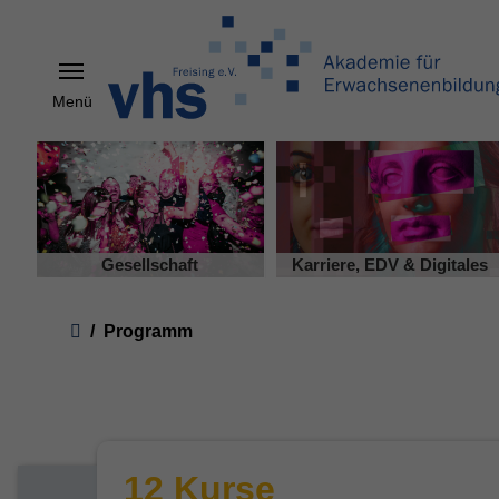
Menü
Skip to main content
Gesellschaft
Karriere, EDV & Digitales
You are here:
Programm
12 Kurse