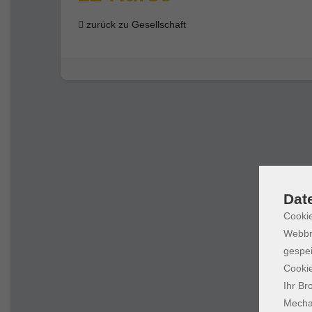
zurück zu Gesellschaft
Dat
Cookie
Webbr
gespei
Cookie
Ihr Br
Mechan