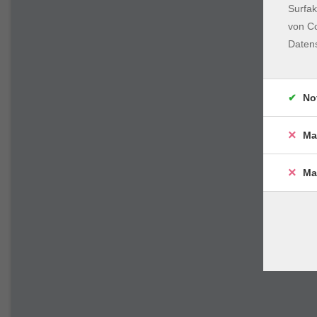
Surfak
von Co
Daten
No
Ma
Ma