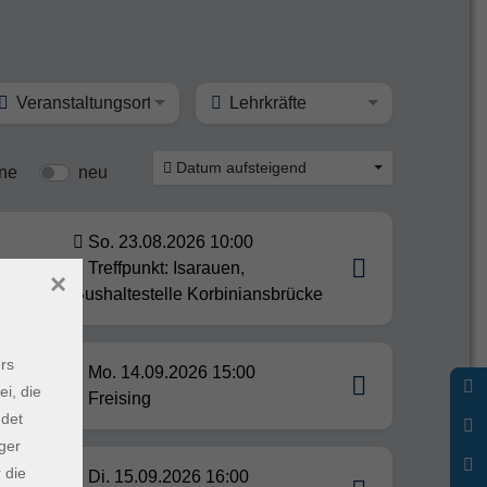
Veranstaltungsort
Lehrkräfte
Datum aufsteigend
ine
neu
So. 23.08.2026 10:00
Treffpunkt: Isarauen,
×
Bushaltestelle Korbiniansbrücke
rs
Mo. 14.09.2026 15:00
ei, die
Freising
ndet
ger
 die
Di. 15.09.2026 16:00