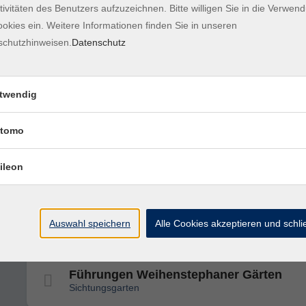
tivitäten des Benutzers aufzuzeichnen. Bitte willigen Sie in die Verwen
Sichtungsgarten
okies ein. Weitere Informationen finden Sie in unseren
schutzhinweisen.
Datenschutz
Führungen Weihenstephaner Gärten
Sichtungsgarten oder Weihenstephaner Berg
twendig
tomo
Zukunftswälder im Klimawandel gestalt
ileon
Führungen Weihenstephaner Gärten
Sichtungsgarten oder Weihenstephaner Berg
Auswahl speichern
Alle Cookies akzeptieren und schl
Führungen Weihenstephaner Gärten
Sichtungsgarten