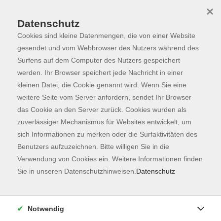
×
Datenschutz
Cookies sind kleine Datenmengen, die von einer Website
Skip to main content
You are here:
Programm
gesendet und vom Webbrowser des Nutzers während des
Surfens auf dem Computer des Nutzers gespeichert
werden. Ihr Browser speichert jede Nachricht in einer
kleinen Datei, die Cookie genannt wird. Wenn Sie eine
Der Kurs konnte nicht gefunden werden.
weitere Seite vom Server anfordern, sendet Ihr Browser
das Cookie an den Server zurück. Cookies wurden als
zuverlässiger Mechanismus für Websites entwickelt, um
Kontaktformular
sich Informationen zu merken oder die Surfaktivitäten des
Impressum
Benutzers aufzuzeichnen. Bitte willigen Sie in die
AGB
Verwendung von Cookies ein. Weitere Informationen finden
Sie in unseren Datenschutzhinweisen.
Datenschutz
Datenschutzerklärung
Sitemap
Widerruf
Notwendig