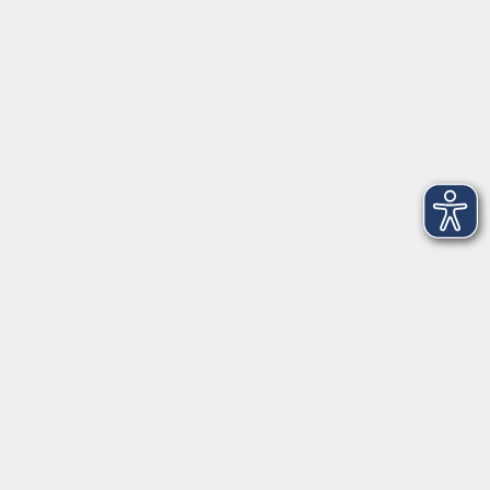
Treffpunkt: Isarauen, Bushaltestelle
Korbiniansbrücke
NEU: Genießertour durch Freising
Fr. 23.10.2026 17:00
Freising
Kontaktformular
Impressum
AGB
Datenschutzerklärung
Sitemap