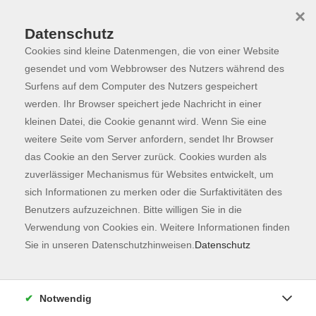
×
Datenschutz
Cookies sind kleine Datenmengen, die von einer Website
Skip to main content
You are here:
Programm
gesendet und vom Webbrowser des Nutzers während des
Surfens auf dem Computer des Nutzers gespeichert
werden. Ihr Browser speichert jede Nachricht in einer
kleinen Datei, die Cookie genannt wird. Wenn Sie eine
weitere Seite vom Server anfordern, sendet Ihr Browser
das Cookie an den Server zurück. Cookies wurden als
zuverlässiger Mechanismus für Websites entwickelt, um
sich Informationen zu merken oder die Surfaktivitäten des
Benutzers aufzuzeichnen. Bitte willigen Sie in die
Sie sind hier:
Verwendung von Cookies ein. Weitere Informationen finden
Führungen
Freising und Region
Sie in unseren Datenschutzhinweisen.
Datenschutz
Wildkräuterwanderung
Notwendig
In Kooperation mit Kräuterwichtl Berglern