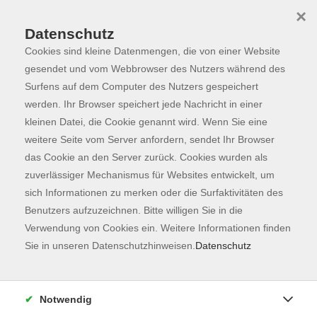
×
Datenschutz
Cookies sind kleine Datenmengen, die von einer Website
Skip to main content
You are here:
Programm
gesendet und vom Webbrowser des Nutzers während des
Surfens auf dem Computer des Nutzers gespeichert
werden. Ihr Browser speichert jede Nachricht in einer
kleinen Datei, die Cookie genannt wird. Wenn Sie eine
Der Kurs konnte nicht gefunden werden.
weitere Seite vom Server anfordern, sendet Ihr Browser
das Cookie an den Server zurück. Cookies wurden als
zuverlässiger Mechanismus für Websites entwickelt, um
Kontaktformular
sich Informationen zu merken oder die Surfaktivitäten des
Impressum
Benutzers aufzuzeichnen. Bitte willigen Sie in die
AGB
Verwendung von Cookies ein. Weitere Informationen finden
Sie in unseren Datenschutzhinweisen.
Datenschutz
Datenschutzerklärung
Sitemap
Widerruf
Notwendig