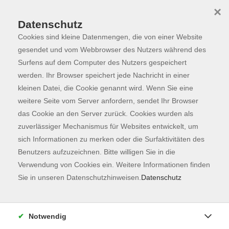
×
Datenschutz
Cookies sind kleine Datenmengen, die von einer Website
Skip to main content
You are here:
Programm
gesendet und vom Webbrowser des Nutzers während des
Surfens auf dem Computer des Nutzers gespeichert
werden. Ihr Browser speichert jede Nachricht in einer
kleinen Datei, die Cookie genannt wird. Wenn Sie eine
Der Kurs konnte nicht gefunden werden.
weitere Seite vom Server anfordern, sendet Ihr Browser
das Cookie an den Server zurück. Cookies wurden als
zuverlässiger Mechanismus für Websites entwickelt, um
Kontaktformular
sich Informationen zu merken oder die Surfaktivitäten des
Impressum
Benutzers aufzuzeichnen. Bitte willigen Sie in die
AGB
Verwendung von Cookies ein. Weitere Informationen finden
Sie in unseren Datenschutzhinweisen.
Datenschutz
Datenschutzerklärung
Sitemap
Widerruf
Notwendig