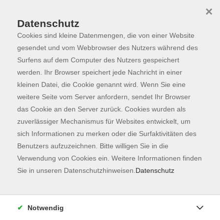
×
Datenschutz
Cookies sind kleine Datenmengen, die von einer Website
Skip to main content
You are here:
Programm
gesendet und vom Webbrowser des Nutzers während des
Surfens auf dem Computer des Nutzers gespeichert
werden. Ihr Browser speichert jede Nachricht in einer
kleinen Datei, die Cookie genannt wird. Wenn Sie eine
Die Kategorie konnte nicht gefunden werden.
weitere Seite vom Server anfordern, sendet Ihr Browser
das Cookie an den Server zurück. Cookies wurden als
zuverlässiger Mechanismus für Websites entwickelt, um
Kontaktformular
sich Informationen zu merken oder die Surfaktivitäten des
Impressum
Benutzers aufzuzeichnen. Bitte willigen Sie in die
AGB
Verwendung von Cookies ein. Weitere Informationen finden
Sie in unseren Datenschutzhinweisen.
Datenschutz
Datenschutzerklärung
Sitemap
Widerruf
Notwendig