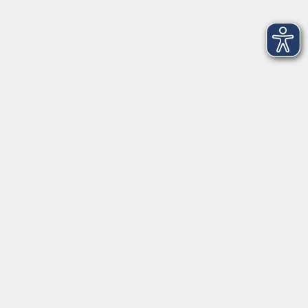
Fr. 30.10.2026 16:00
Freising
Zeichnen für alle
Do. 12.11.2026 18:00
Freising
Von der Altstadt nach Weihenstephan
Sa. 22.08.2026 11:00
Freising