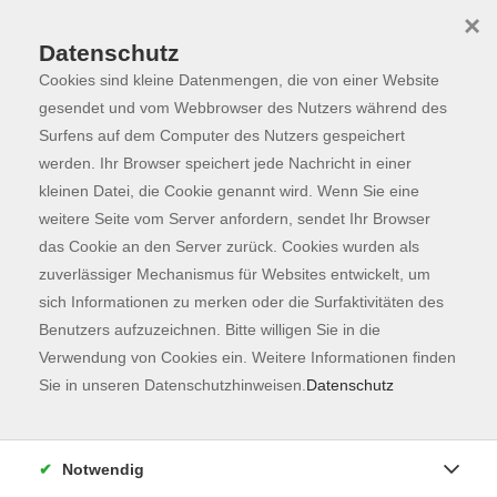
×
Datenschutz
Cookies sind kleine Datenmengen, die von einer Website
Skip to main content
You are here:
Programm
gesendet und vom Webbrowser des Nutzers während des
Surfens auf dem Computer des Nutzers gespeichert
werden. Ihr Browser speichert jede Nachricht in einer
kleinen Datei, die Cookie genannt wird. Wenn Sie eine
weitere Seite vom Server anfordern, sendet Ihr Browser
das Cookie an den Server zurück. Cookies wurden als
zuverlässiger Mechanismus für Websites entwickelt, um
sich Informationen zu merken oder die Surfaktivitäten des
Benutzers aufzuzeichnen. Bitte willigen Sie in die
Verwendung von Cookies ein. Weitere Informationen finden
134 Kurse
Sie in unseren Datenschutzhinweisen.
Datenschutz
zurück zu Fachbereiche
Kurse nach Themen
Notwendig
Unbekannte Heimat
42