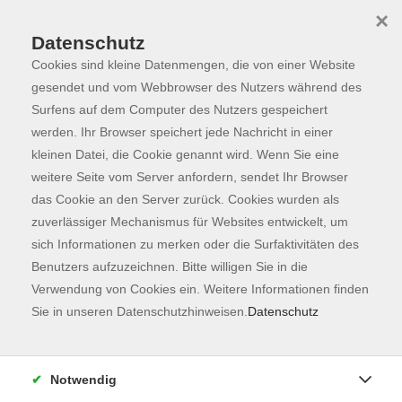
×
Datenschutz
Cookies sind kleine Datenmengen, die von einer Website
Skip to main content
You are here:
Dozierende
gesendet und vom Webbrowser des Nutzers während des
Surfens auf dem Computer des Nutzers gespeichert
werden. Ihr Browser speichert jede Nachricht in einer
kleinen Datei, die Cookie genannt wird. Wenn Sie eine
weitere Seite vom Server anfordern, sendet Ihr Browser
Der Dozent konnte leider nicht gefunden
das Cookie an den Server zurück. Cookies wurden als
werden
zuverlässiger Mechanismus für Websites entwickelt, um
sich Informationen zu merken oder die Surfaktivitäten des
Benutzers aufzuzeichnen. Bitte willigen Sie in die
Verwendung von Cookies ein. Weitere Informationen finden
Sie in unseren Datenschutzhinweisen.
Datenschutz
Kontaktformular
Impressum
Notwendig
AGB