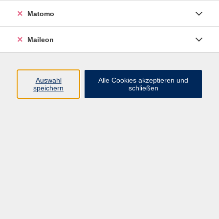
Matomo
NEU: Koreanisch für AnfängerInnen A1.1 -
ONLINE
Do. 24.09.2026 19:00
Maileon
Live Online
Auswahl
Alle Cookies akzeptieren und
speichern
schließen
NEU: Einstieg in die Finanzbuchhaltung -
ONLINE
Di. 20.10.2026 18:00
Live Online
NEU: Informationsmanagement im
Büroalltag - ONLINE
Do. 22.10.2026 18:00