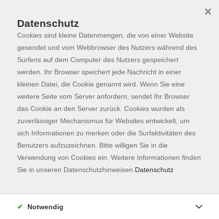
×
Datenschutz
Cookies sind kleine Datenmengen, die von einer Website
Skip to main content
You are here:
Dozierende
gesendet und vom Webbrowser des Nutzers während des
Surfens auf dem Computer des Nutzers gespeichert
werden. Ihr Browser speichert jede Nachricht in einer
kleinen Datei, die Cookie genannt wird. Wenn Sie eine
vhs Filderstadt,
weitere Seite vom Server anfordern, sendet Ihr Browser
das Cookie an den Server zurück. Cookies wurden als
vhsKOOP Kooperations Dozent
zuverlässiger Mechanismus für Websites entwickelt, um
sich Informationen zu merken oder die Surfaktivitäten des
Benutzers aufzuzeichnen. Bitte willigen Sie in die
Vorbereitende Buchführung - ONLINE
Verwendung von Cookies ein. Weitere Informationen finden
Do. 17.09.2026 20:00
Sie in unseren Datenschutzhinweisen.
Datenschutz
Live Online
Notwendig