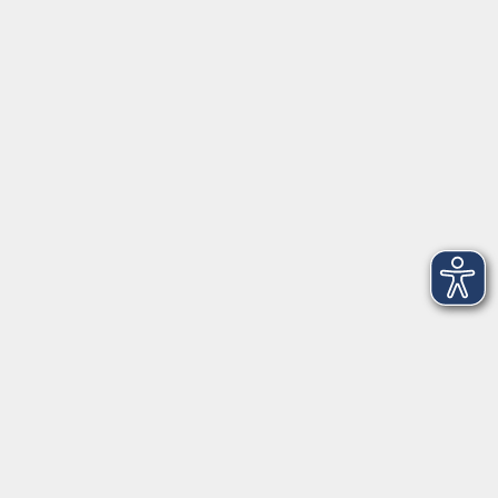
Vertiefende Buchführung - ONLINE
Do. 12.11.2026 20:00
Live Online
zurück zur Übersicht
Kontaktformular
Impressum