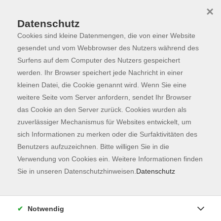
×
Datenschutz
Cookies sind kleine Datenmengen, die von einer Website
Skip to main content
You are here:
Dozierende
gesendet und vom Webbrowser des Nutzers während des
Surfens auf dem Computer des Nutzers gespeichert
werden. Ihr Browser speichert jede Nachricht in einer
kleinen Datei, die Cookie genannt wird. Wenn Sie eine
weitere Seite vom Server anfordern, sendet Ihr Browser
Der Dozent konnte leider nicht gefunden
das Cookie an den Server zurück. Cookies wurden als
werden
zuverlässiger Mechanismus für Websites entwickelt, um
sich Informationen zu merken oder die Surfaktivitäten des
Benutzers aufzuzeichnen. Bitte willigen Sie in die
Verwendung von Cookies ein. Weitere Informationen finden
Sie in unseren Datenschutzhinweisen.
Datenschutz
Kontaktformular
Impressum
Notwendig
AGB