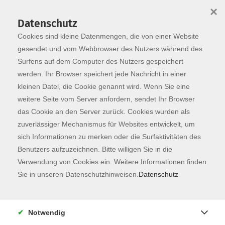
×
Datenschutz
Cookies sind kleine Datenmengen, die von einer Website
Skip to main content
You are here:
Dozierende
gesendet und vom Webbrowser des Nutzers während des
Surfens auf dem Computer des Nutzers gespeichert
werden. Ihr Browser speichert jede Nachricht in einer
kleinen Datei, die Cookie genannt wird. Wenn Sie eine
Lombosi, Gabriella
weitere Seite vom Server anfordern, sendet Ihr Browser
das Cookie an den Server zurück. Cookies wurden als
Tanzlehrerin
zuverlässiger Mechanismus für Websites entwickelt, um
Vor 30 Jahren habe ich in
sich Informationen zu merken oder die Surfaktivitäten des
Budapest meine Ausbildung zur
Benutzers aufzuzeichnen. Bitte willigen Sie in die
Tanzlehrerin abgeschlossen. 15
Verwendung von Cookies ein. Weitere Informationen finden
Jahre lang habe ich als
Sie in unseren Datenschutzhinweisen.
Datenschutz
hauptberufliche Tänzerin auf der
Bühne und bei verschiedenen
Fernsehsendern gearbeitet.
Notwendig
Meiner Überzeugung nach sind es