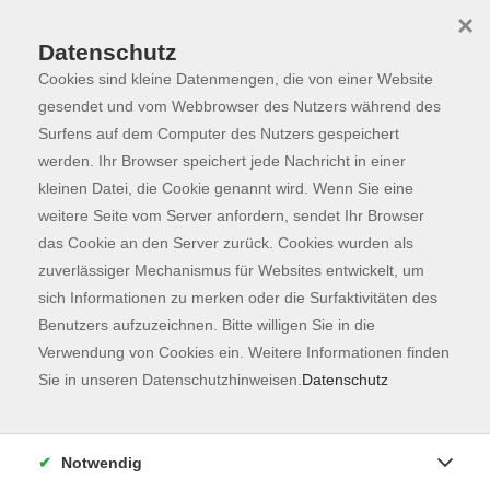
×
Datenschutz
Cookies sind kleine Datenmengen, die von einer Website
Skip to main content
You are here:
Dozierende
gesendet und vom Webbrowser des Nutzers während des
Surfens auf dem Computer des Nutzers gespeichert
werden. Ihr Browser speichert jede Nachricht in einer
kleinen Datei, die Cookie genannt wird. Wenn Sie eine
weitere Seite vom Server anfordern, sendet Ihr Browser
Der Dozent konnte leider nicht gefunden
das Cookie an den Server zurück. Cookies wurden als
werden
zuverlässiger Mechanismus für Websites entwickelt, um
sich Informationen zu merken oder die Surfaktivitäten des
Benutzers aufzuzeichnen. Bitte willigen Sie in die
Verwendung von Cookies ein. Weitere Informationen finden
Sie in unseren Datenschutzhinweisen.
Datenschutz
Kontaktformular
Impressum
Notwendig
AGB