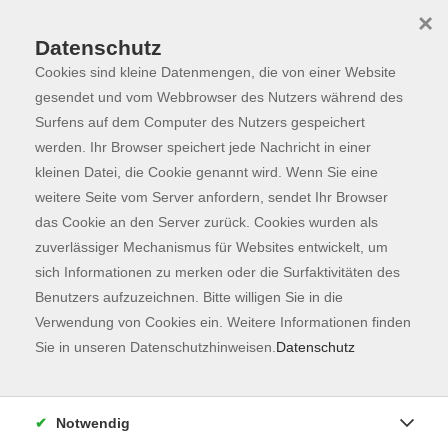
×
Datenschutz
Cookies sind kleine Datenmengen, die von einer Website
Skip to main content
You are here:
Dozierende
gesendet und vom Webbrowser des Nutzers während des
Surfens auf dem Computer des Nutzers gespeichert
werden. Ihr Browser speichert jede Nachricht in einer
kleinen Datei, die Cookie genannt wird. Wenn Sie eine
weitere Seite vom Server anfordern, sendet Ihr Browser
Der Dozent konnte leider nicht gefunden
das Cookie an den Server zurück. Cookies wurden als
werden
zuverlässiger Mechanismus für Websites entwickelt, um
sich Informationen zu merken oder die Surfaktivitäten des
Benutzers aufzuzeichnen. Bitte willigen Sie in die
Verwendung von Cookies ein. Weitere Informationen finden
Sie in unseren Datenschutzhinweisen.
Datenschutz
Kontaktformular
Impressum
Notwendig
AGB